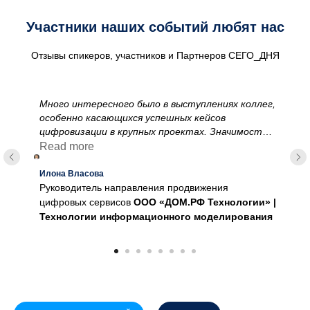
Участники наших событий любят нас
Отзывы спикеров, участников и Партнеров СЕГО_ДНЯ
Много интересного было в выступлениях коллег,
особенно касающихся успешных кейсов
цифровизации в крупных проектах. Значимость
данного мероприятия сложно переоценить: оно
Read more
позволяет нам обмениваться опытом и
формировать единые подходы к цифровой
Илона Власова
трансформации в отрасли, что, безусловно,
Руководитель направления продвижения
способствует повышению качества и
цифровых сервисов
ООО «ДОМ.РФ Технологии» |
эффективности строительных процессов.
Технологии информационного моделирования
Ежегодный бизнес-форум
«Цифровой
девелопмент-24»