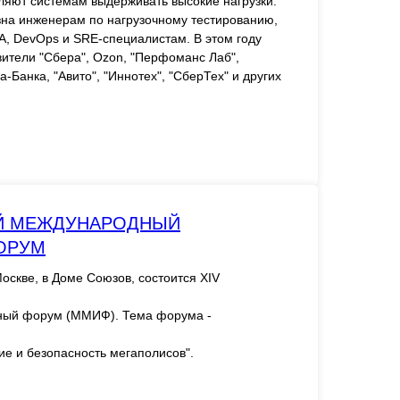
ляют системам выдерживать высокие нагрузки.
на инженерам по нагрузочному тестированию,
A, DevOps и SRE-специалистам. В этом году
вители "Сбера", Ozon, "Перфоманс Лаб",
Банка, "Авито", "Иннотех", "СберТех" и других
ИЙ МЕЖДУНАРОДНЫЙ
ОРУМ
Москве, в Доме Союзов, состоится XIV
ый форум (ММИФ). Тема форума -
е и безопасность мегаполисов".