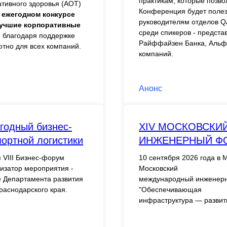
практикам, которые позво
ативного здоровья (АОТ)
Конференция будет полез
ежегодном конкурсе
руководителям отделов Q
Лучшие корпоративные
среди спикеров - предста
е, благодаря поддержке
Райффайзен Банка, Альфа-
тно для всех компаний.
компаний.
Анонс
годный бизнес-
XIV МОСКОВСК
ортной логистики
ИНЖЕНЕРНЫЙ Ф
 VIII Бизнес-форум
10 сентября 2026 года в 
низатор мероприятия -
Московский
е Департамента развития
международный инженерн
раснодарского края.
"Обеспечивающая
инфраструктура — развити