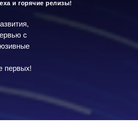
еха и горячие релизы!
азвития,
тервью с
люзивные
е первых!