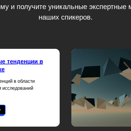
му и получите уникальные экспертные 
наших спикеров.
е тенденции в
ке
енций в области
и исследований
е