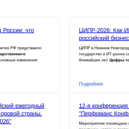
 России: что
ЦИПР-2026: Как И
российский бизнес
вития РФ представило
ЦИПР в Нижнем Новгороде
дарственного
государство и ИТ-рынок 
основные изменения
ближайших лет.
Цифры го
Подробнее
йский ежегодный
12-я конференция
доровой страны.
"Перфоманс Конф 1
026"
Мероприятие посвящено п