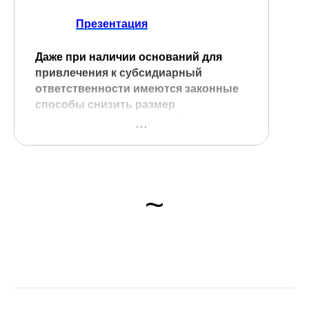
Презентация
Даже при наличии оснований для
привлечения к субсидиарный
ответственности имеются законные
способы снизить размер
ответственности или вообще свести
его к нулю.
В Постановлении Пленума №42 от
23.12.2025 установлена возможность
~
снижения размера субсидиарный
ответственной на любой стадии
процесса, раскрыты особенности
исключения из размера ответственности
задолженности из компенсационного
финансирования, кредиторов знавших о
нарушении и/или одобривший сделку.