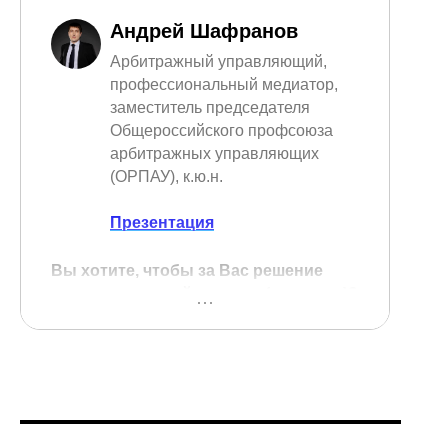
Андрей Шафранов
Арбитражный управляющий,
профессиональный медиатор,
заместитель председателя
Общероссийского профсоюза
арбитражных управляющих
(ОРПАУ), к.ю.н.
Презентация
Вы хотите, чтобы за Вас решение
принимал другой человек (в мантии)?
Вы уверены, что решение будет в
Вашу пользу? Нет? Тогда, возможно,
Вам подойдет медиация, потому что
это процедура:
- в которой решения принимают сами
участники спора и эти решения всех