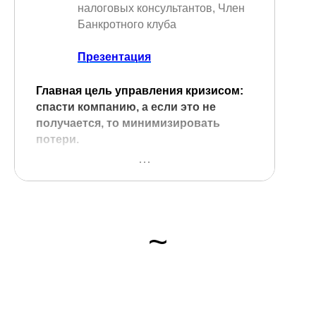
налоговых консультантов, Член
Банкротного клуба
Презентация
Главная цель управления кризисом:
спасти компанию, а если это не
получается, то минимизировать
потери.
Выездные налоговые проверки – самая
распространенная причина кризиса
компании. Количество выездных
налоговых проверок организаций по
~
Москве увеличилось на 45%. Все
пояснения проверяющим органам даем
письменно с обязательным
согласованием текста юристом, кратко и
по делу.