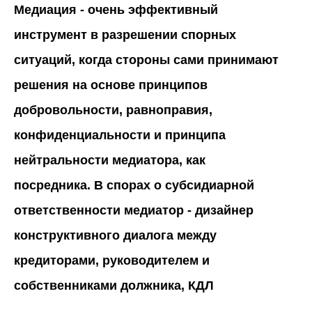
удовлетворяют;
Медиация - очень эффективный
- по результатам которой можно как
инструмент в разрешении спорных
прекратить, так и завершить процедуру
банкротства;
ситуаций, когда стороны сами принимают
- позволяет прекратить все или часть
решения на основе принципов
обособленных споров в банкротстве
(оспаривание сделок, субсидиарная
добровольности, равноправия,
ответственность, взыскание убытков с
АУ и др);
конфиденциальности и принципа
- позволяет прекратить (или завершить)
нейтральности медиатора, как
сразу несколько процедур банкротства;
- позволяет сохранить полную
посредника. В спорах о субсидиарной
конфиденциальность.
ответственности медиатор - дизайнер
конструктивного диалога между
кредиторами, руководителем и
собственниками должника, КДЛ