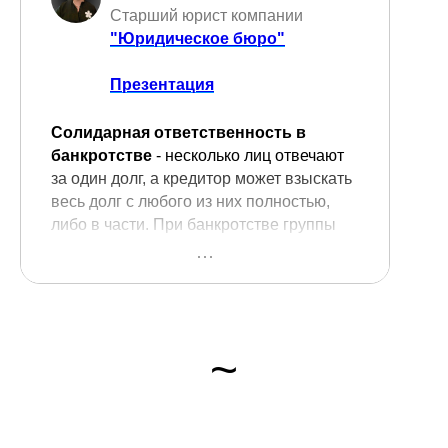
Старший юрист компании
"Юридическое бюро"
Презентация
Солидарная ответственность в
банкротстве
- несколько лиц отвечают
за один долг, а кредитор может взыскать
весь долг с любого из них полностью,
либо в части. При банкротстве группы
лиц выявление солидарных
обязательств требует
профессионального подхода.
Солидаритет в банкротстве на практике
~
вызывает много вопросов, которые не
урегулированы на законодательном
уровне, их правильное решение должно
быть в руках профессионалов