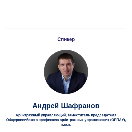
Суды смотрят не на титул, а на реальное
влияние, контроль и выгоду. Если вы
принимали решения — вы отвечаете. И
чем позже вы обратитесь за помощью,
тем выше шанс, что защитить будет уже
нечего.
Спикер
Обращаться нужно не тогда, когда
открыто банкротство, а задолго до
кризиса — к профессиональным
антикризисным юристам, которые
помогут выстроить защиту, пока есть
время действовать.
Андрей Шафранов
Арбитражный управляющий, заместитель председателя
Общероссийского профсоюза арбитражных управляющих (ОРПАУ),
к.ю.н.