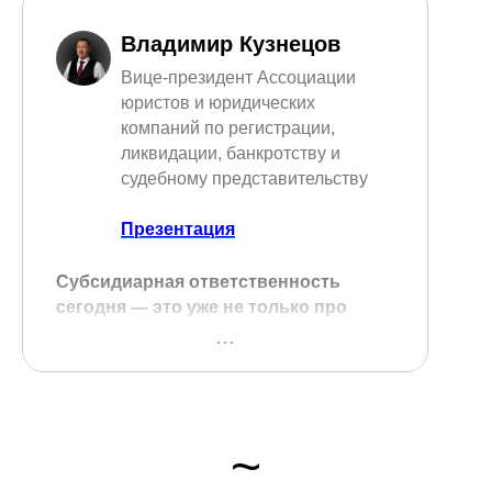
Владимир Кузнецов
Вице-президент Ассоциации
юристов и юридических
компаний по регистрации,
ликвидации, банкротству и
судебному представительству
Презентация
Субсидиарная ответственность
сегодня — это уже не только про
директоров.
Она выходит далеко за пределы
формальных должностей: родственники,
бухгалтеры, юристы, бенефициары и
даже аффилированные контрагенты
~
теперь находятся в зоне риска.