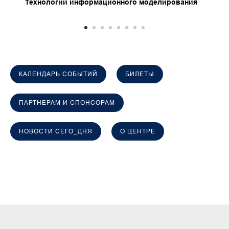
строительных процессов.
Технологии информационного моделирования
Ежегодный бизнес-форум
«Цифровой
девелопмент-24»
КАЛЕНДАРЬ СОБЫТИЙ
БИЛЕТЫ
ПАРТНЕРАМ И СПОНСОРАМ
НОВОСТИ СЕГО_ДНЯ
О ЦЕНТРЕ