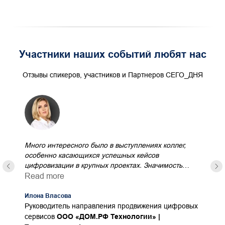
Участники наших событий любят нас
Отзывы спикеров, участников и Партнеров СЕГО_ДНЯ
Много интересного было в выступлениях коллег,
особенно касающихся успешных кейсов
цифровизации в крупных проектах. Значимость
данного мероприятия сложно переоценить: оно
Read more
позволяет нам обмениваться опытом и
формировать единые подходы к цифровой
Илона Власова
трансформации в отрасли, что, безусловно,
Руководитель направления продвижения цифровых
способствует повышению качества и эффективности
сервисов
ООО «ДОМ.РФ Технологии» |