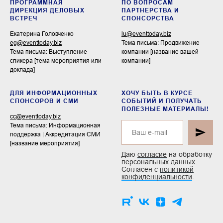
ПРОГРАММНАЯ
ПО ВОПРОСАМ
ДИРЕКЦИЯ ДЕЛОВЫХ
ПАРТНЕРСТВА И
ВСТРЕЧ
СПОНСОРСТВА
Екатерина Головченко
lu@eventtoday.biz
eg@eventtoday.biz
Тема письма: Продвижение
Тема письма: Выступление
компании [название вашей
спикера [тема мероприятия или
компании]
доклада]
ДЛЯ ИНФОРМАЦИОННЫХ
ХОЧУ БЫТЬ В КУРСЕ
СПОНСОРОВ И СМИ
СОБЫТИЙ И ПОЛУЧАТЬ
ПОЛЕЗНЫЕ МАТЕРИАЛЫ!
cc@eventtoday.biz
Тема письма: Информационная
поддержка | Аккредитация СМИ
[название мероприятия]
Даю
согласие
на обработку
персональных данных.
Согласен с
политикой
конфиденциальности
.