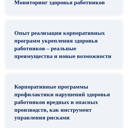
общих целей – оказание
Мониторинг здоровья работников
качественных и безопасных
медицинских услуг, расширение
применения технологий
телемедицины и искусственного
Опыт реализации корпоративных
интеллекта.
программ укрепления здоровья
работников – реальные
преимущества и новые возможности
Корпоративные программы
профилактики нарушений здоровья
работников вредных и опасных
производств, как инструмент
управления рисками