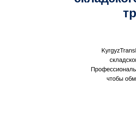
т
KyrgyzTrans
складско
Профессионалы 
чтобы обм