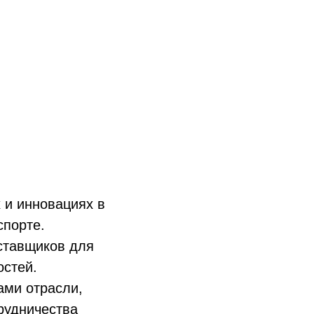
х и инновациях в
спорте.
ставщиков для
остей.
ами отрасли,
рудничества